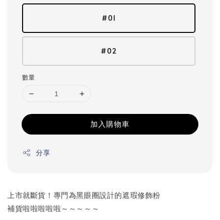
#01
#02
數量
加入購物車
分享
上市就斷貨！專門為黑眼圈設計的遮瑕修飾粉
補貨啦啦啦啦啦～～～～～