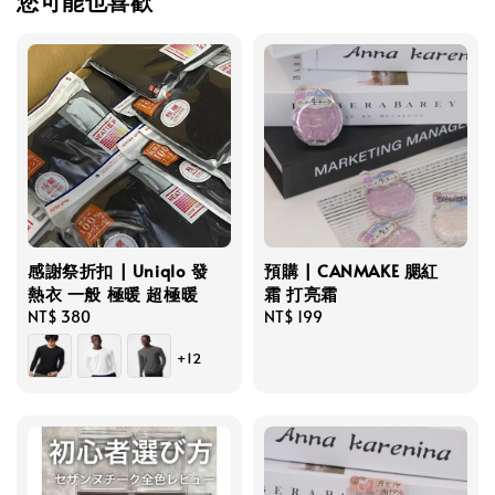
您可能也喜歡
感謝祭折扣 | Uniqlo 發
預購 | CANMAKE 腮紅
熱衣 一般 極暖 超極暖
霜 打亮霜
Regular
NT$ 380
Regular
NT$ 199
price
price
+12