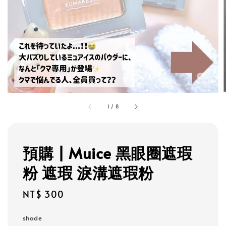
1
/
8
預購 | Muice 黑眼圈遮瑕
粉 遮瑕 淚溝遮瑕粉
Regular
NT$ 300
price
shade