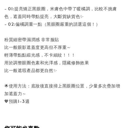
- 01:提亮矯正黑眼圈，米膚色中帶了暖橘調，比較不挑膚
色，遮蓋同時帶點提亮，大斷貨缺貨色✨
- 02:偏橘調重一點（黑眼圈嚴重的請選這個！）
粉質細密帶濕潤感 非常服貼
比一般眼影遮蓋度更高但不厚重～
輕薄帶點點緞光感，不卡細紋！！！
用於調整眼圈色素和光澤感，隱藏修飾效果
比一般遮瑕產品都更自然✨
🌟使用方法：底妝後直接掃上黑眼圈位置，少量多次疊加增
加遮蓋力～
💖預購1-3週