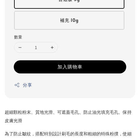
補充 10g
數量
加入購物車
分享
超細顆粒粉末、
質地光滑、
可遮蓋毛孔、
防止油光填充毛孔、保持
皮膚光滑
為了防止皺紋，搭配特別設計刷毛的長度和粗細的特殊粉撲，使細