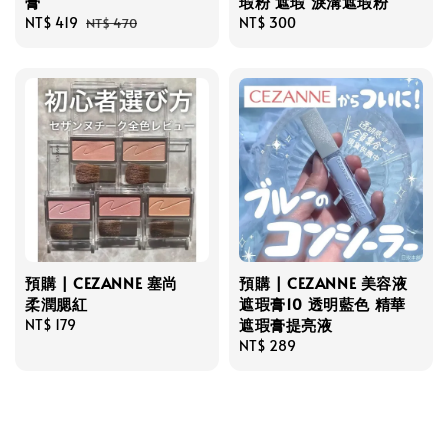
膏
瑕粉 遮瑕 淚溝遮瑕粉
Sale
NT$ 419
Regular
Regular
NT$ 300
NT$ 470
price
price
price
預購 | CEZANNE 塞尚
預購 | CEZANNE 美容液
柔潤腮紅
遮瑕膏10 透明藍色 精華
遮瑕膏提亮液
Regular
NT$ 179
price
Regular
NT$ 289
price