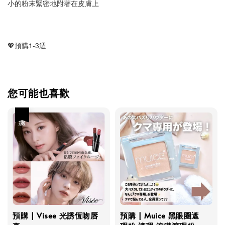
小的粉末緊密地附著在皮膚上
💖預購1-3週
您可能也喜歡
優惠
預購 | Visee 光誘恆吻唇
預購 | Muice 黑眼圈遮