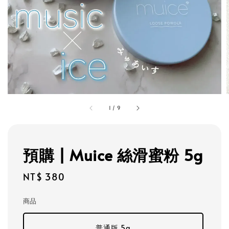
1
/
9
預購 | Muice 絲滑蜜粉 5g
Regular
NT$ 380
price
商品
普通版 5g