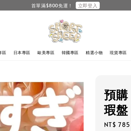
立即登入
首單滿$800免運！
F專區
日本專區
歐美專區
韓國專區
精選小物
現貨專區
預購 
瑕盤 
Regular
NT$ 785