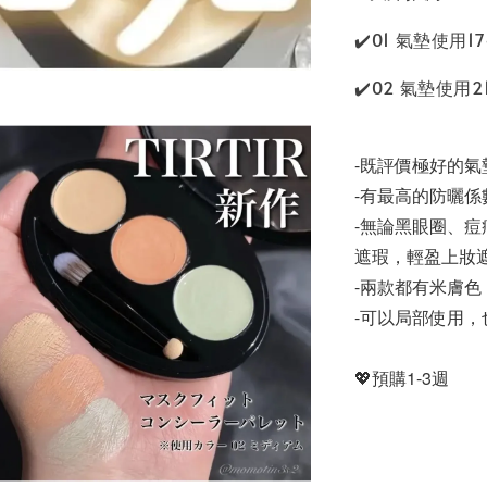
✔️01 氣墊使用17
✔️02 氣墊使用2
-既評價極好的
-有最高的防曬係
-無論黑眼圈、
遮瑕，輕盈上妝
-兩款都有米膚
-可以局部使用，
💖預購1-3週