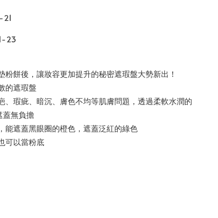
-21
1-23
氣墊粉餅後，讓妝容更加提升的秘密遮瑕盤大勢新出！
數的
遮瑕盤
痘疤、瑕疵、暗沉、膚色不均等肌膚問題，透過柔軟水潤的
遮蓋無負擔
色，能遮蓋黑眼圈的橙色，遮蓋泛紅的綠色
也可以當粉底