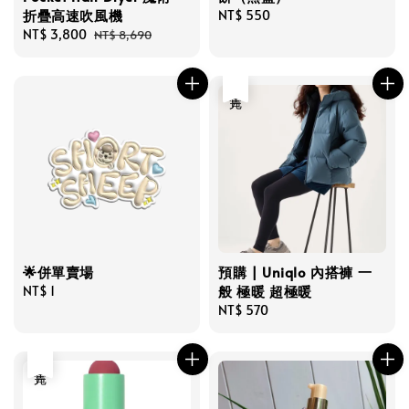
折疊高速吹風機
Regular
NT$ 550
Sale
NT$ 3,800
Regular
price
NT$ 8,690
price
price
售完
🌟併單賣場
預購 | Uniqlo 內搭褲 一
般 極暖 超極暖
Regular
NT$ 1
price
Regular
NT$ 570
price
售完