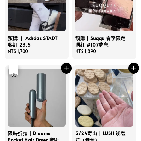
預購 ｜ Adidas STADT
預購 | Suqqu 春季限定
客訂 23.5
腮紅 #107夢忘
Regular
NT$ 1,700
Regular
NT$ 1,890
price
price
優惠
售完
限時折扣 | Dreame
5/24寄出 | LUSH 鎂塩
Pocket Hair Dryer 魔術
餅（無盒）