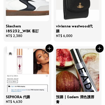
Skechers
vivienne westwood代
185232_WBK 客訂
購
Regular
NT$ 2,380
Regular
NT$ 6,000
price
price
售完
SEPHORA 代購
預購 | Eadem 潤色護唇
膏
Regular
NT$ 4,630