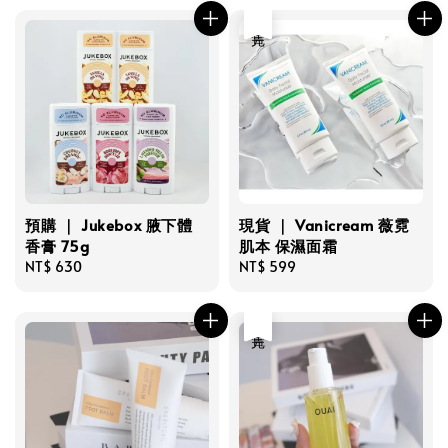
售完
預購 ｜ Jukebox 腋下體
現貨 ｜ Vanicream 薇霓
香膏 75g
肌本 保濕面霜
Regular
NT$ 630
Regular
NT$ 599
price
price
售完