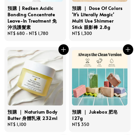
預購 | Redken Acidic
預購 ｜ Dose Of Colors
Bonding Concentrate
'It's Literally Magic'
Leave-In Treatment 免
Multi Use Shimmer
沖洗護髮素
Stick 眼影棒 2.8g
Regular
NT$ 680
-
NT$ 1,780
Regular
NT$ 1,300
price
price
預購 ｜ Naturium Body
預購 ｜ Jukebox 肥皂
Butter 身體乳液 232ml
127g
Regular
NT$ 1,100
Regular
NT$ 350
price
price