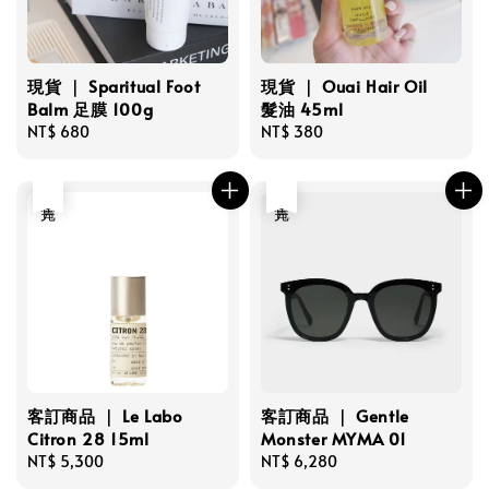
現貨 ｜ Sparitual Foot
現貨 ｜ Ouai Hair Oil
Balm 足膜 100g
髮油 45ml
Regular
NT$ 680
Regular
NT$ 380
price
price
售完
售完
客訂商品 ｜ Le Labo
客訂商品 ｜ Gentle
Citron 28 15ml
Monster MYMA 01
Regular
NT$ 5,300
Regular
NT$ 6,280
price
price