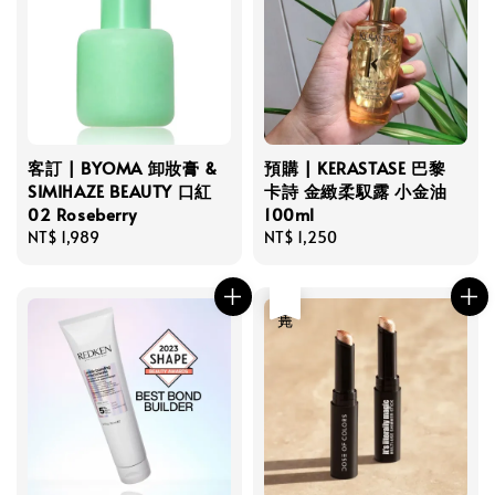
客訂 | BYOMA 卸妝膏 &
預購 | KERASTASE 巴黎
SIMIHAZE BEAUTY 口紅
卡詩 金緻柔馭露 小金油
02 Roseberry
100ml
Regular
NT$ 1,989
Regular
NT$ 1,250
price
price
售完