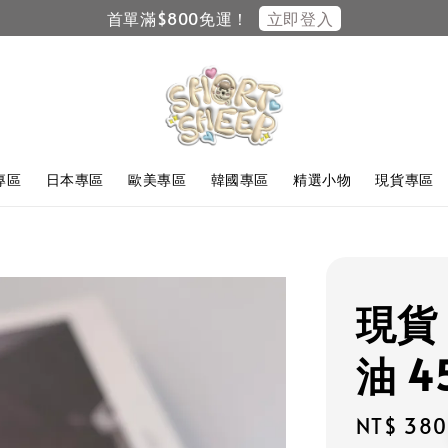
立即登入
首單滿$800免運！
F專區
日本專區
歐美專區
韓國專區
精選小物
現貨專區
現貨 ｜
油 4
Regular
NT$ 380