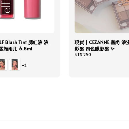
LF Blush Tint 腮紅液 液
現貨 | CEZANNE 塞尚 
唇頰兩用 6.8ml
影盤 四色眼影盤 ✨
Regular
NT$ 250
price
+2