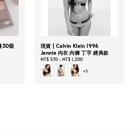
浪漫3D眼
現貨 | Calvin Klein 1996
Jennie 內衣 內褲 丁字 經典款
Regular
NT$ 570
-
NT$ 1,200
price
+5