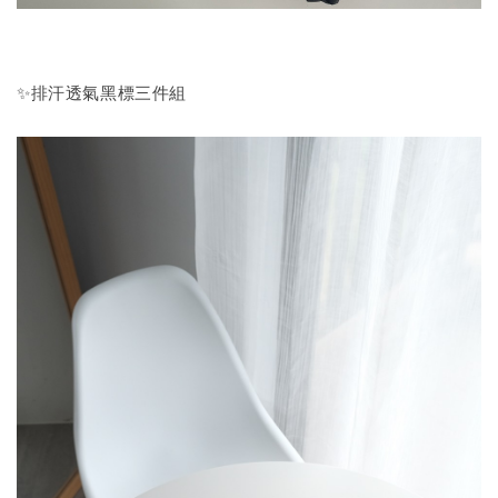
✨排汗透氣黑標三件組