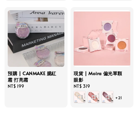
預購 | CANMAKE 腮紅
現貨 | Moira 偏光單顆
霜 打亮霜
眼影
Regular
NT$ 199
Regular
NT$ 319
price
price
+21