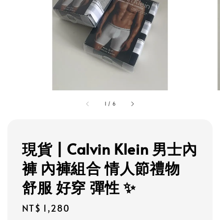
1
/
6
現貨 | Calvin Klein 男士內
褲 內褲組合 情人節禮物
舒服 好穿 彈性 ✨
Regular
NT$ 1,280