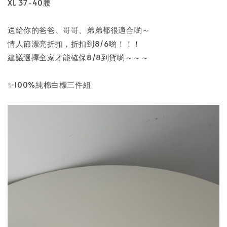
XL 37-40腰
送給你的爸爸、哥哥、弟弟都很適合喲～
情人節漂亮折扣，折扣到8/6喲！！！
建議選擇全家才能確保8/8到貨喲～～～
✨100%純棉白標三件組