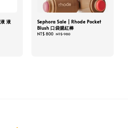
腮紅液 液
Sephora Sale | Rhode Pocket
Blush 口袋腮紅棒
Sale
NT$ 800
Regular
NT$ 980
price
price