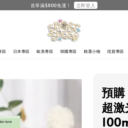
立即登入
首單滿$800免運！
F專區
日本專區
歐美專區
韓國專區
精選小物
現貨專區
預購 |
超激
100