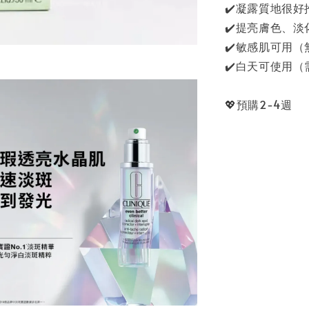
✔️凝露質地很
✔️提亮膚色、淡
✔️敏感肌可用
✔️白天可使用
💖預購2-4週