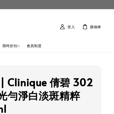
登入
購物車
限時折扣✨
會員制度
 Clinique 倩碧 302
光勻淨白淡斑精粹
ml