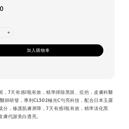
80
加入購物車
淡斑，7天有感1瓶有效，精準掃除黑斑、痘疤，皮膚科醫
醫師研發，專利CL302極光C勻亮科技，配合日本玉露
成分，修護肌膚屏障，7天有感1瓶有效，精準淡化黑
皮膚代謝美白透亮。