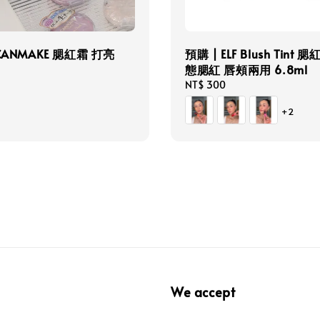
CANMAKE 腮紅霜 打亮
預購 | ELF Blush Tint 
態腮紅 唇頰兩用 6.8ml
Regular
NT$ 300
price
+2
We accept