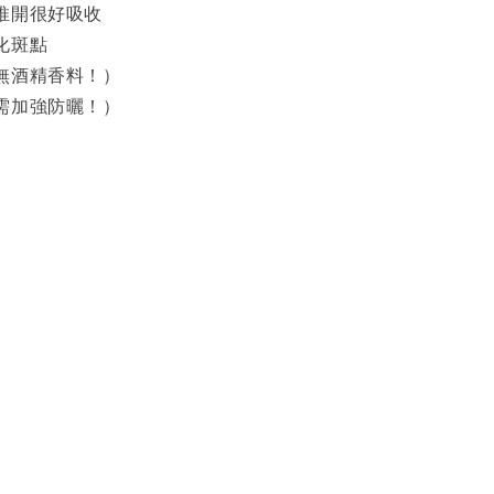
好推開很好吸收
化斑點
（無酒精香料！）
（需加強防曬！）