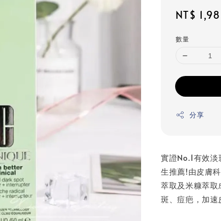
Regular
NT$ 1,9
price
數量
分享
實證No.1有效
生推薦!由皮膚科
萃取及米糠萃取
斑、痘疤，加速