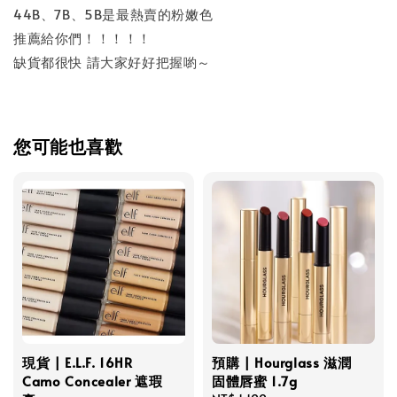
44B、7B、5B是最熱賣的粉嫩色
推薦給你們！！！！！
缺貨都很快 請大家好好把握喲～
您可能也喜歡
現貨 | E.L.F. 16HR
預購 | Hourglass 滋潤
Camo Concealer 遮瑕
固體唇蜜 1.7g