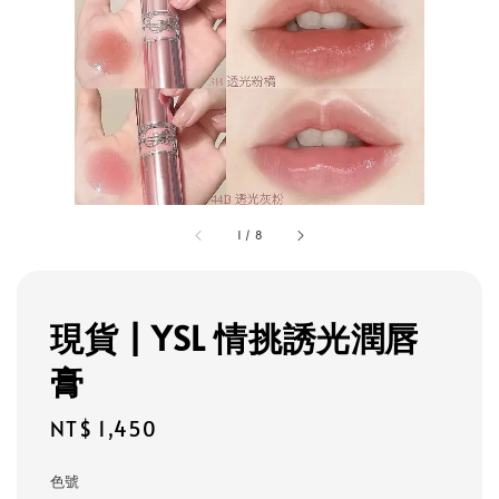
1
/
8
現貨 | YSL 情挑誘光潤唇
膏
Regular
NT$ 1,450
price
色號