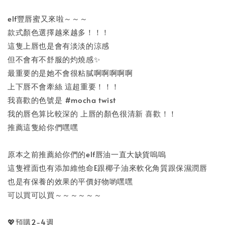
elf豐唇蜜又來啦～～～
款式顏色選擇越來越多！！！
這隻上唇也是會有淡淡的涼感
但不會有不舒服的灼燒感✨
最重要的是她不會很粘膩啊啊啊啊啊
上下唇不會牽絲 這超重要！！！
我喜歡的色號是 #mocha twist
我的唇色算比較深的 上唇的顏色很清新 喜歡！！
推薦這隻給你們嘿嘿
原本之前推薦給你們的elf唇油一直大缺貨嗚嗚
這隻裡面也有添加維他命E跟椰子油來軟化角質跟保濕潤唇
也是有保養的效果的平價好物喲嘿嘿
可以買可以買～～～～～～
💖預購2-4週