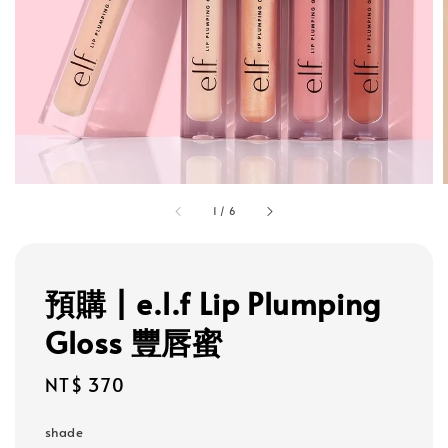
1
/
6
預購 | e.l.f Lip Plumping
Gloss 豐唇蜜
Regular
NT$ 370
price
shade