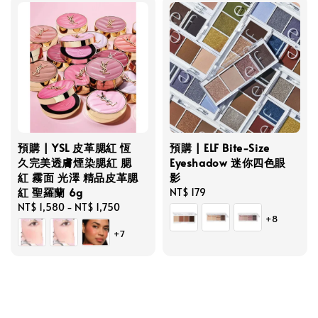
預購 | YSL 皮革腮紅 恆
預購 | ELF Bite-Size
久完美透膚煙染腮紅 腮
Eyeshadow 迷你四色眼
紅 霧面 光澤 精品皮革腮
影
紅 聖羅蘭 6g
Regular
NT$ 179
Regular
NT$ 1,580
-
NT$ 1,750
price
+8
price
+7