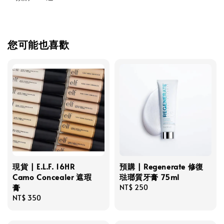
您可能也喜歡
現貨 | E.L.F. 16HR
預購 | Regenerate 修復
Camo Concealer 遮瑕
琺瑯質牙膏 75ml
膏
Regular
NT$ 250
Regular
NT$ 350
price
price