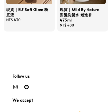
現貨 | ELF Soft Glam 粉
現貨 | Mild By Nature
底液
固髮洗髮水 迷迭香
473ml
Regular
NT$ 430
price
Regular
NT$ 480
price
Follow us
We accept