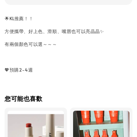
🌟KL推薦！！
方便攜帶、好上色、滑順、嘴唇也可以亮晶晶✨
有兩個顏色可以選～～～
💖預購2-4週
您可能也喜歡