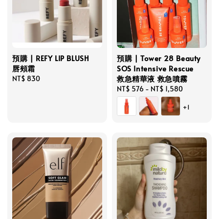
預購 | REFY LIP BLUSH
預購 | Tower 28 Beauty
唇頰霜
SOS Intensive Rescue
救急精華液 救急噴霧
Regular
NT$ 830
price
Regular
NT$ 576
-
NT$ 1,580
price
+1