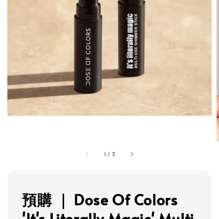
1
/
3
預購 ｜ Dose Of Colors
'It's Literally Magic' Multi