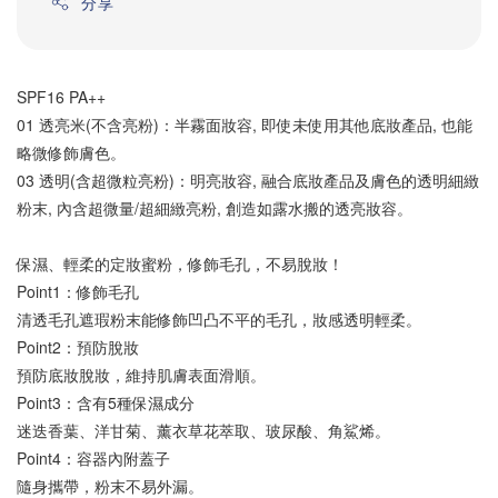
分享
SPF16 PA++
01 透亮米(不含亮粉)：半霧面妝容, 即使未使用其他底妝產品, 也能
略微修飾膚色。
03 透明(含超微粒亮粉)：明亮妝容, 融合底妝產品及膚色的透明細緻
粉末, 內含超微量/超細緻亮粉, 創造如露水搬的透亮妝容。
保濕、輕柔的定妝蜜粉，修飾毛孔，不易脫妝！
Point1：修飾毛孔
清透毛孔遮瑕粉末能修飾凹凸不平的毛孔，妝感透明輕柔。
Point2：預防脫妝
預防底妝脫妝，維持肌膚表面滑順。
Point3：含有5種保濕成分
迷迭香葉、洋甘菊、薰衣草花萃取、玻尿酸、角鯊烯。
Point4：容器內附蓋子
隨身攜帶，粉末不易外漏。