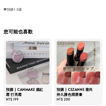
💖預購1-3週
您可能也喜歡
預購 | CANMAKE 腮紅
預購 | CEZANNE 塞尚
霜 打亮霜
持久護色潤唇膏
Regular
NT$ 199
Regular
NT$ 200
price
price