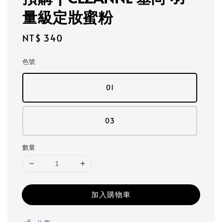
量級定妝蜜粉
Regular
NT$ 340
price
色號
01
03
數量
加入購物車