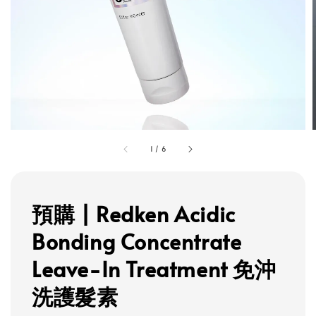
1
/
6
預購 | Redken Acidic
Bonding Concentrate
Leave-In Treatment 免沖
洗護髮素