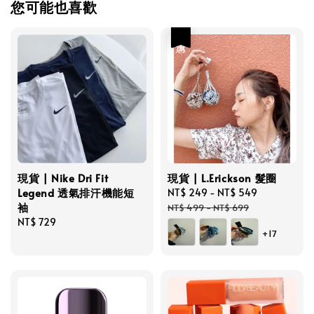
您可能也喜歡
優惠
現貨 | Nike Dri Fit
現貨 | L.Erickson 髮圈
Legend 透氣排汗機能短
Sale
NT$ 249
-
NT$ 549
Regular
袖
price
price
NT$ 499
-
NT$ 699
Regular
NT$ 729
+17
price