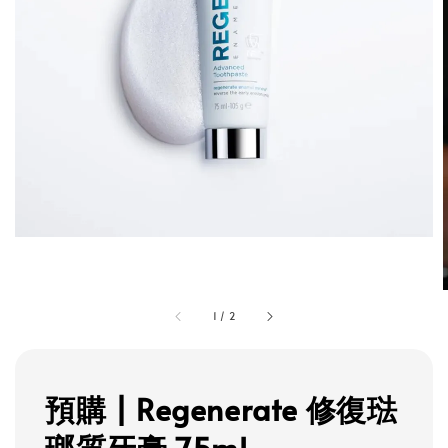
1
/
2
預購 | Regenerate 修復琺
瑯質牙膏 75ml