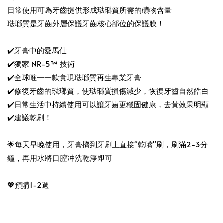
日常使用可為牙齒提供形成琺瑯質所需的礦物含量
琺瑯質是牙齒外層保護牙齒核心部位的保護膜！
✔️牙膏中的愛馬仕
✔️獨家 NR-5™ 技術
✔️全球唯一一款實現琺瑯質再生專業牙膏
✔️修復牙齒的琺瑯質，使琺瑯質損傷減少，恢復牙齒自然皓白
✔️日常生活中持續使用可以讓牙齒更穩固健康，去黃效果明顯
✔️建議乾刷！ 
🌟每天早晚使用，牙膏擠到牙刷上直接"乾嘴"刷，刷滿2-3分
鐘，再用水將口腔冲洗乾淨即可
💖預購1-2週