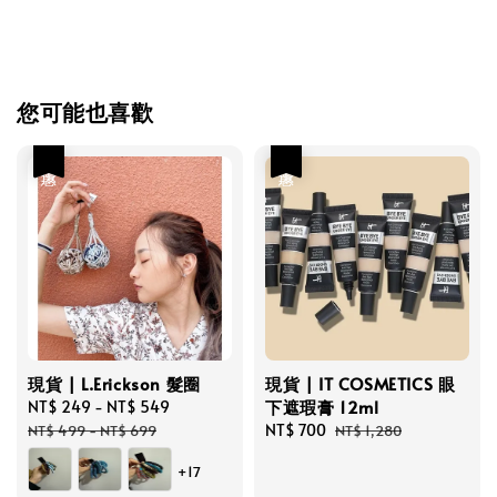
您可能也喜歡
優惠
優惠
現貨 | L.Erickson 髮圈
現貨 | IT COSMETICS 眼
下遮瑕膏 12ml
Sale
NT$ 249
-
NT$ 549
Regular
price
price
Sale
NT$ 700
Regular
NT$ 499
-
NT$ 699
NT$ 1,280
price
price
+17