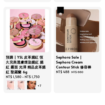
優惠
預購 | YSL 皮革腮紅 恆
Sephora Sale |
久完美透膚煙染腮紅 腮
Sephora Cream
紅 霧面 光澤 精品皮革腮
Contour Stick 修容棒
紅 聖羅蘭 6g
Sale
NT$ 488
Regular
NT$ 880
Regular
NT$ 1,580
-
NT$ 1,750
price
price
price
+7