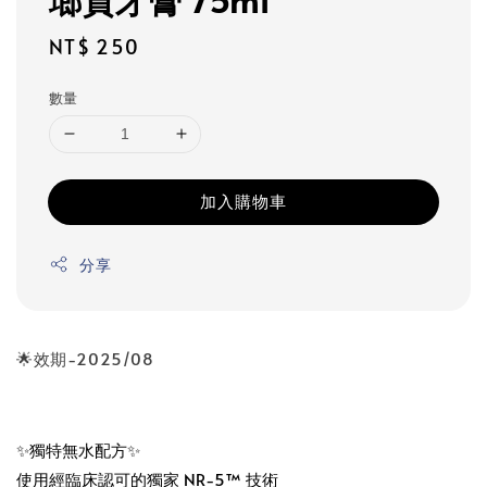
Regular
NT$ 250
price
數量
加入購物車
分享
🌟效期-2025/08
✨獨特無水配方✨
使用經臨床認可的獨家 NR-5™ 技術