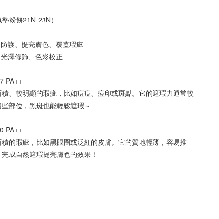
R氣墊粉餅21N-23N）
線防護、提亮膚色、覆蓋瑕疵
光澤修飾、色彩校正 
 PA++
面積、較明顯的瑕疵，比如痘痘、痘印或斑點。它的遮瑕力通常較
這些部位，黑斑也能輕鬆遮瑕～
 PA++
面積的瑕疵，比如黑眼圈或泛紅的皮膚。它的質地輕薄，容易推
。完成自然遮瑕提亮膚色的效果！