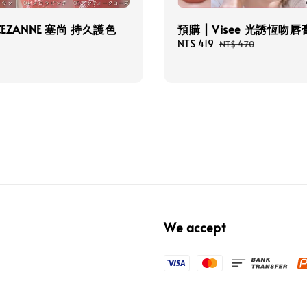
CEZANNE 塞尚 持久護色
預購 | Visee 光誘恆吻唇
Sale
NT$ 419
Regular
NT$ 470
price
price
We accept