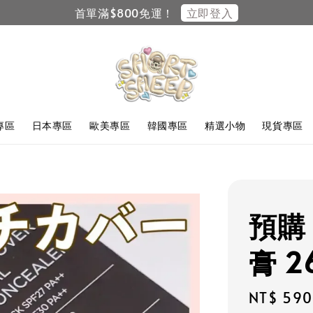
立即登入
首單滿$800免運！
F專區
日本專區
歐美專區
韓國專區
精選小物
現貨專區
預購 
膏 2
Regular
NT$ 590