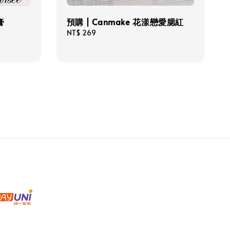
膏
預購 | Canmake 花漾戀愛腮紅
Regular
NT$ 269
price