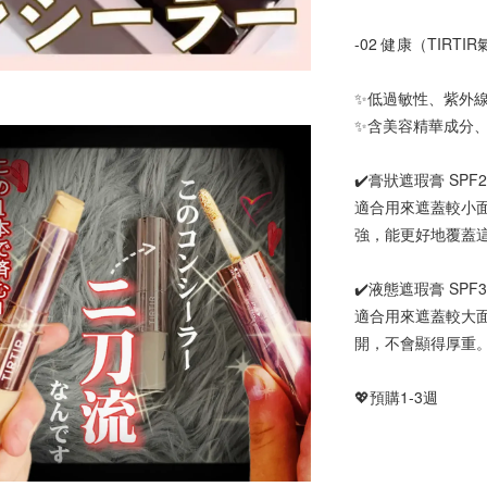
-02 健康（TIRTI
✨低過敏性、紫外
✨含美容精華成分、
✔️膏狀遮瑕膏 SPF27
適合用來遮蓋較小
強，能更好地覆蓋
✔️液態遮瑕膏 SPF30
適合用來遮蓋較大
開，不會顯得厚重
💖預購1-3週