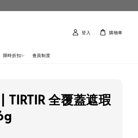
登入
購物車
限時折扣✨
會員制度
| TIRTIR 全覆蓋遮瑕
6g