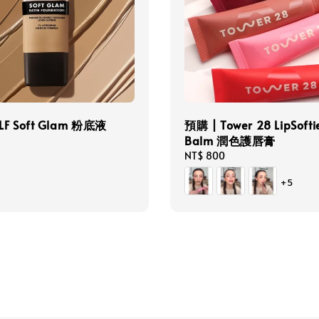
LF Soft Glam 粉底液
預購 | Tower 28 LipSofti
Balm 潤色護唇膏
Regular
NT$ 800
price
+5