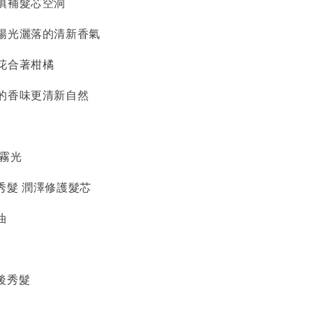
填補髮芯空洞
陽光灑落的清新香氣
花合著柑橘
的香味更清新自然
久霧光
秀髮 潤澤修護髮芯
油
後秀髮