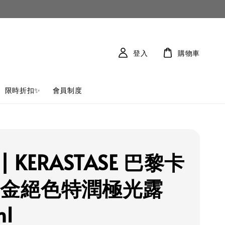
登入
購物車
限時折扣✨
會員制度
| KERASTASE 巴黎卡
燦金絕色特潤極光露
ml