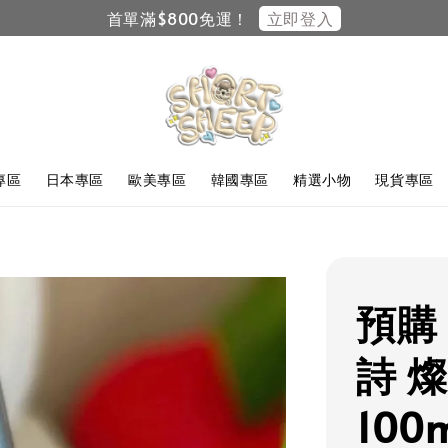
立即登入
首單滿$800免運！
F專區
日本專區
歐美專區
韓國專區
精選小物
現貨專區
預購 
詩 
100