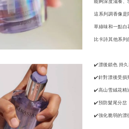
能夠深度滋養、
這系列調香像是
草綠味和一點白
比卡詩其他系列
✔️漂後鎖色 持
✔️針對漂後受損
✔️高山雪絨花精
✔️預防髮尾分岔
✔️強化脆弱的漂