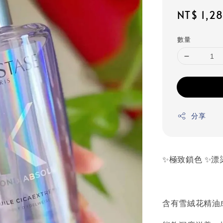
Regular
NT$ 1,2
price
數量
分享
✨極致鎖色 ✨漂
含有雪絨花精油