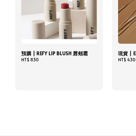
預購 | REFY LIP BLUSH 唇頰霜
現貨 | E
Regular
NT$ 830
Regular
NT$ 430
price
price