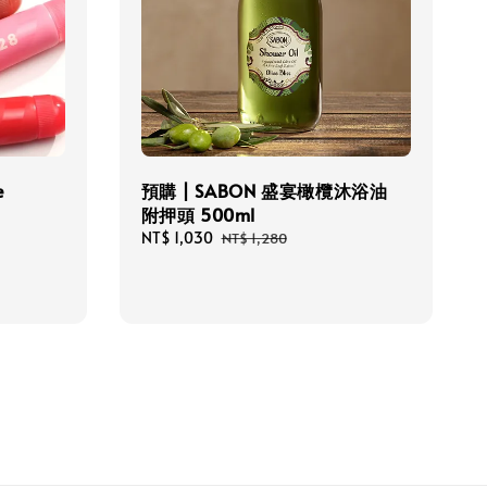
e
預購 | SABON 盛宴橄欖沐浴油
附押頭 500ml
Sale
NT$ 1,030
Regular
NT$ 1,280
price
price