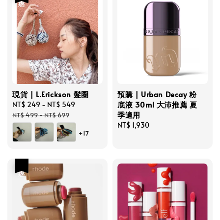
現貨 | L.Erickson 髮圈
預購 | Urban Decay 粉
底液 30ml 大沛推薦 夏
Sale
NT$ 249
-
NT$ 549
Regular
季適用
price
price
NT$ 499
-
NT$ 699
Regular
NT$ 1,930
+17
price
優惠