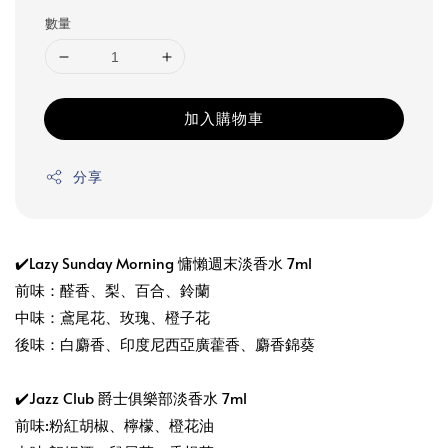
price
數量
加入購物車
分享
✔️Lazy Sunday Morning 慵懶週末淡香水 7ml
前味：醛香、梨、百合、鈴蘭
中味：鳶尾花、玫瑰、橙子花
後味：白麝香、印度尼西亞廣藿香、麝香錦葵
✔️Jazz Club 爵士俱樂部淡香水 7ml
前味:粉紅胡椒、檸檬、橙花油