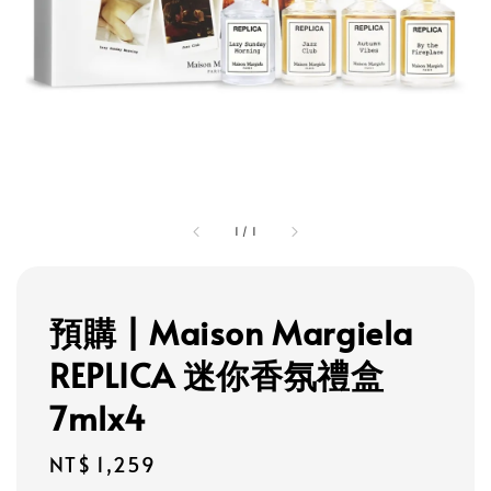
1
/
1
預購 | Maison Margiela
REPLICA 迷你香氛禮盒
7mlx4
Regular
NT$ 1,259