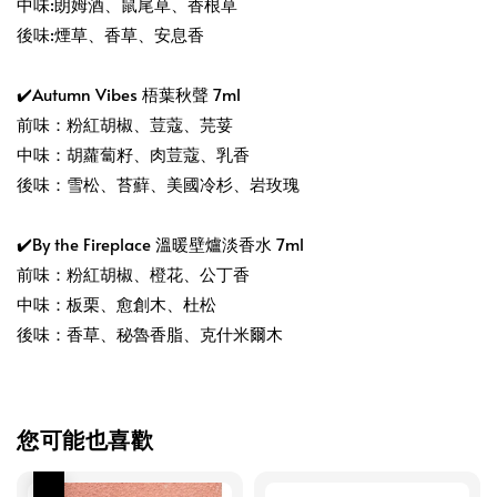
中味:朗姆酒、鼠尾草、香根草
後味:煙草、香草、安息香
✔️Autumn Vibes 梧葉秋聲 7ml
前味：粉紅胡椒、荳蔻、芫荽
中味：胡蘿蔔籽、肉荳蔻、乳香
後味：雪松、苔蘚、美國冷杉、岩玫瑰
✔️By the Fireplace 溫暖壁爐淡香水 7ml
前味：粉紅胡椒、橙花、公丁香
中味：板栗、愈創木、杜松
後味：香草、秘魯香脂、克什米爾木
您可能也喜歡
優惠