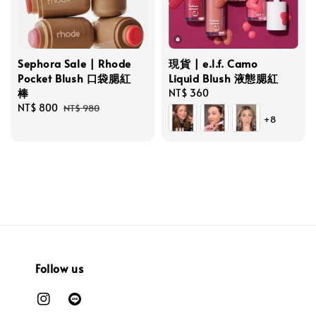
Sephora Sale | Rhode
現貨 | e.l.f. Camo
Pocket Blush 口袋腮紅
Liquid Blush 液態腮紅
棒
Regular
NT$ 360
Sale
NT$ 800
Regular
price
NT$ 980
+8
price
price
Follow us